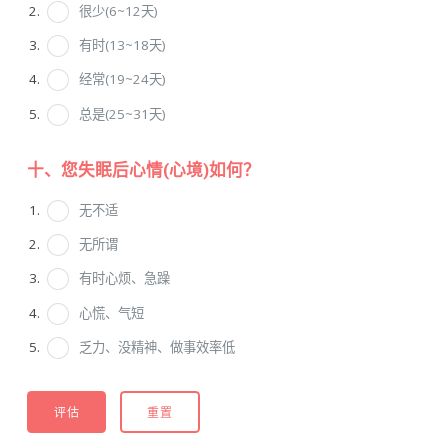
很少(6~12天)
有时(13~18天)
经常(19~24天)
总是(25~31天)
十、您失眠后心情(心境)如何？
无不适
无所谓
有时心烦、急躁
心慌、气短
乏力、没精神、做事效率低