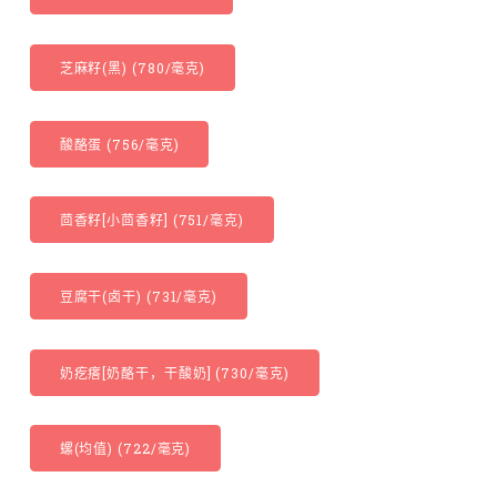
芝麻籽(黑) (780/毫克)
酸酪蛋 (756/毫克)
茴香籽[小茴香籽] (751/毫克)
豆腐干(卤干) (731/毫克)
奶疙瘩[奶酪干，干酸奶] (730/毫克)
螺(均值) (722/毫克)