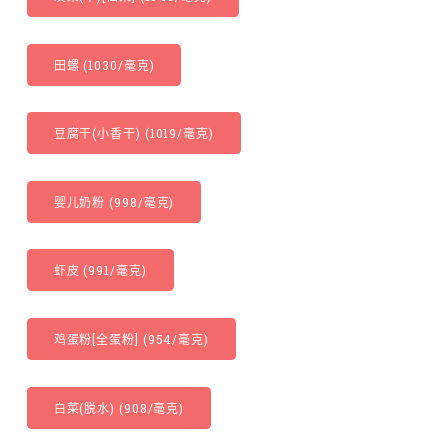
田螺 (1030/毫克)
豆腐干(小香干) (1019/毫克)
婴儿奶粉 (998/毫克)
虾皮 (991/毫克)
鸡蛋粉[全蛋粉] (954/毫克)
白菜(脱水) (908/毫克)