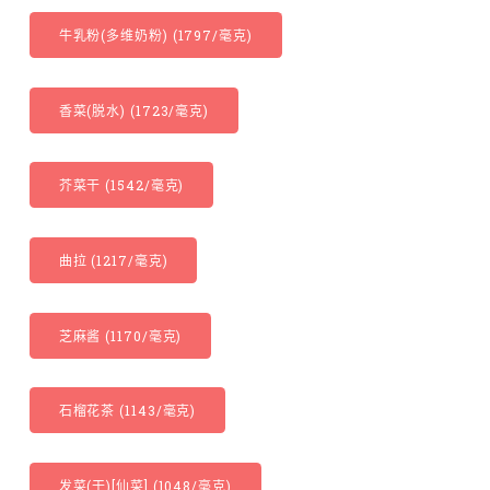
牛乳粉(多维奶粉) (1797/毫克)
香菜(脱水) (1723/毫克)
芥菜干 (1542/毫克)
曲拉 (1217/毫克)
芝麻酱 (1170/毫克)
石榴花茶 (1143/毫克)
发菜(干)[仙菜] (1048/毫克)