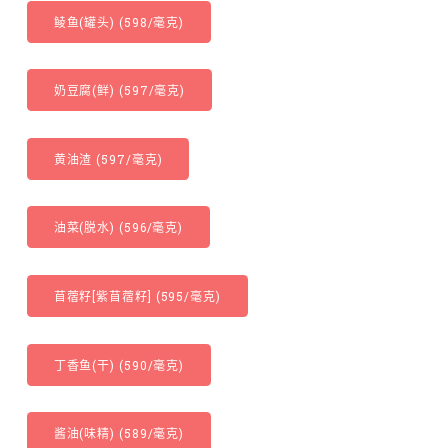
鲮鱼(罐头) (598/毫克)
奶豆腐(鲜) (597/毫克)
黄油渣 (597/毫克)
油菜(脱水) (596/毫克)
苜蓿籽[紫苜蓿籽] (595/毫克)
丁香鱼(干) (590/毫克)
酱油(味精) (589/毫克)