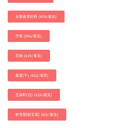
全脂速溶奶粉 (659/毫克)
芥茉 (656/毫克)
花椒 (639/毫克)
桑葚(干) (622/毫克)
芝麻籽(白) (620/毫克)
野苋菜[假苋菜] (610/毫克)