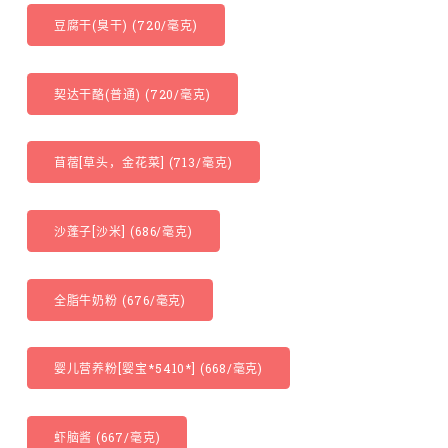
豆腐干(臭干) (720/毫克)
契达干酪(普通) (720/毫克)
苜蓿[草头，金花菜] (713/毫克)
沙蓬子[沙米] (686/毫克)
全脂牛奶粉 (676/毫克)
婴儿营养粉[婴宝*5410*] (668/毫克)
虾脑酱 (667/毫克)