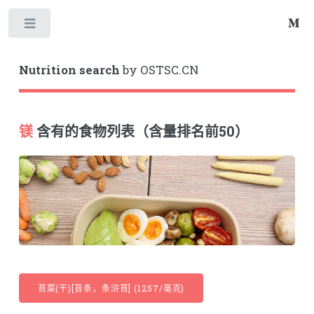
Toggle
Nutrition search
by OSTSC.CN
镁
含有的食物列表（含量排名前50）
苔菜(干)[苔条，条浒苔] (1257/毫克)