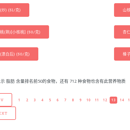
炒) (51/克)
山核
(熟)[小核桃] (50/克)
杏仁
漂白后) (50/克)
榛子
示 脂肪 含量排名前50的食物，还有 712 种食物也含有此营养物质
EV
1
2
3
4
5
6
7
8
9
10
11
12
13
14
EXT