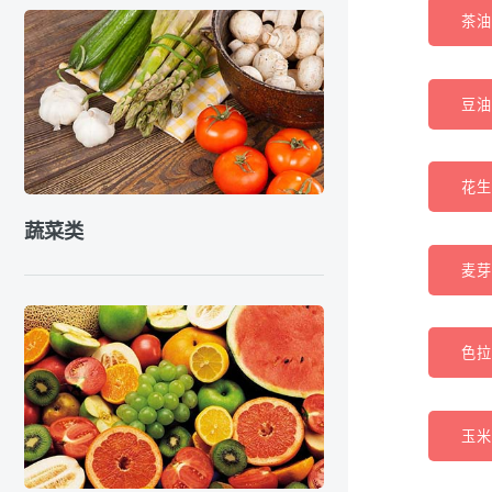
茶油 
豆油 
花生油
蔬菜类
麦芽油
色拉油
玉米油