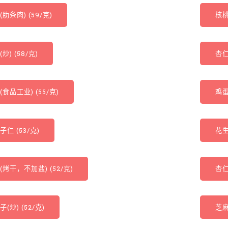
肋条肉) (59/克)
核桃
炒) (58/克)
杏仁
(食品工业) (55/克)
鸡蛋
子仁 (53/克)
花生
(烤干，不加盐) (52/克)
杏仁
(炒) (52/克)
芝麻