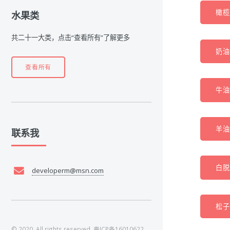
橄榄油
水果类
共二十一大类，点击“查看所有”了解更多
奶油 
查看所有
牛油 
羊油 
联系我
白脱
developerm@msn.com
松子(
© 2020. All rights reserved.
粤ICP备16010622