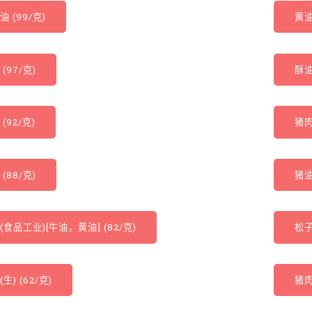
 (99/克)
黄油
(97/克)
酥油
(92/克)
猪肉
(88/克)
猪油
(食品工业)[牛油，黄油] (82/克)
松子
生) (62/克)
猪肉