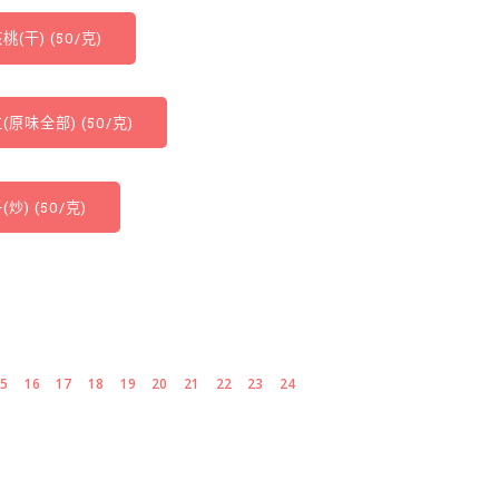
桃(干) (50/克)
(原味全部) (50/克)
(炒) (50/克)
15
16
17
18
19
20
21
22
23
24