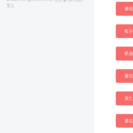
号-2
.
猪肉(
松子(
奶油
葵花
杏仁
葵花子