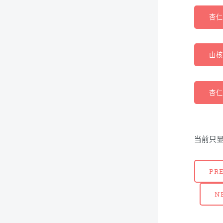
杏仁(
山核桃
杏仁(
当前只显
PR
N