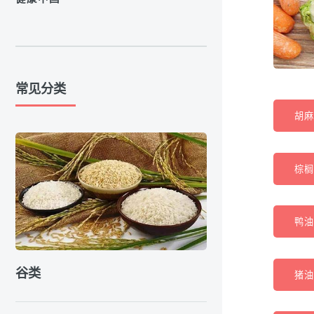
常见分类
胡麻油
棕榈油
鸭油(
谷类
猪油(