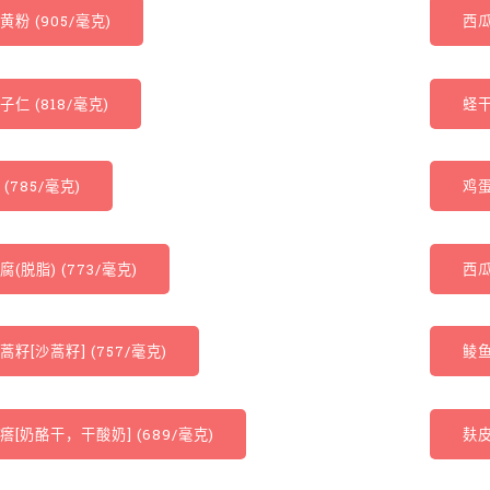
黄粉 (905/毫克)
西瓜
子仁 (818/毫克)
蛏干
(785/毫克)
鸡蛋
腐(脱脂) (773/毫克)
西瓜
蒿籽[沙蒿籽] (757/毫克)
鲮鱼
瘩[奶酪干，干酸奶] (689/毫克)
麸皮