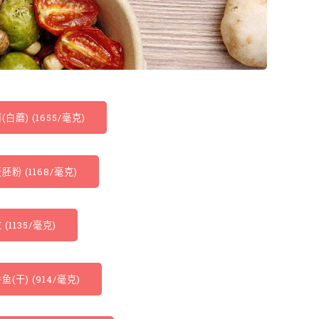
(白蘑) (1655/毫克)
胚粉 (1168/毫克)
 (1135/毫克)
鱼(干) (914/毫克)