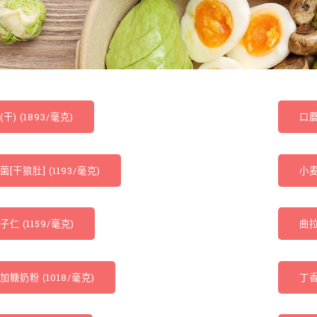
干) (1893/毫克)
口蘑
菌[干狼肚] (1193/毫克)
小麦
子仁 (1159/毫克)
曲拉
加糖奶粉 (1018/毫克)
丁香