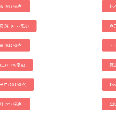
蛋 (682/毫克)
虾米
(鲜) (657/毫克)
麻子
酱 (626/毫克)
可可
生) (620/毫克)
契达
子仁 (604/毫克)
虾皮
籽 (577/毫克)
全脂