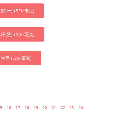
桃(干) (521/毫克)
籽(黑) (516/毫克)
大豆 (510/毫克)
15
16
17
18
19
20
21
22
23
24