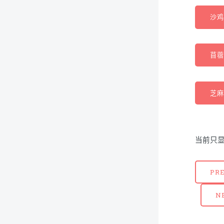
沙鸡 
苜蓿
芝麻籽
当前只显
PR
N