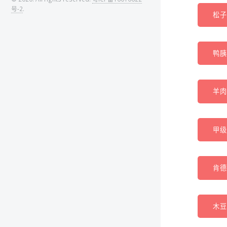
号-2
.
松子
鸭胰 
羊肉
甲级
肯德
木豆