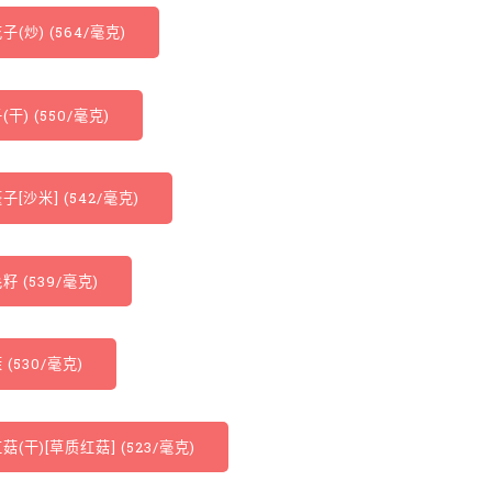
子(炒) (564/毫克)
(干) (550/毫克)
子[沙米] (542/毫克)
籽 (539/毫克)
 (530/毫克)
菇(干)[草质红菇] (523/毫克)