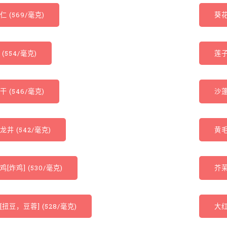
仁 (569/毫克)
葵花
(554/毫克)
莲子
干 (546/毫克)
沙蓬
龙井 (542/毫克)
黄毛
鸡[炸鸡] (530/毫克)
芥茉
[扭豆，豆蓉] (528/毫克)
大红