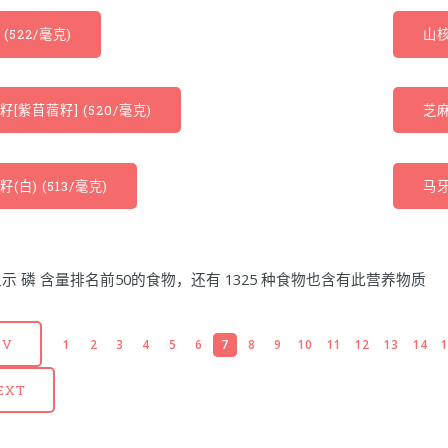
(522/毫克)
山核
籽[紫苜蓿籽] (520/毫克)
芝麻
(白) (513/毫克)
马牙
示 磷 含量排名前50的食物，还有 1325 种食物也含有此营养物质
EV
1
2
3
4
5
6
7
8
9
10
11
12
13
14
EXT