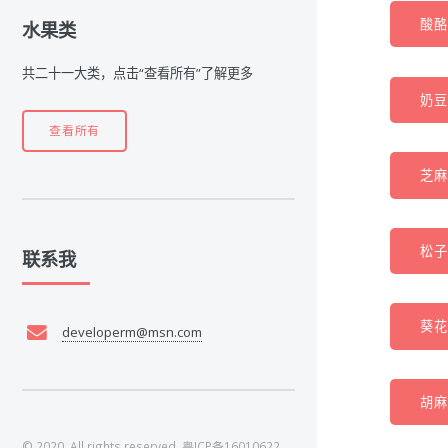
酸酪
水果类
共二十一大类，点击“查看所有”了解更多
奶豆腐
查看所有
芝麻
松子(
联系我
葵花
developerm@msn.com
胡麻
© 2020. All rights reserved.
粤ICP备16010622