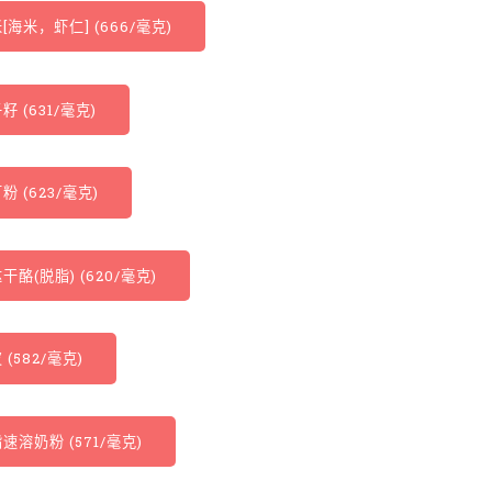
[海米，虾仁] (666/毫克)
籽 (631/毫克)
粉 (623/毫克)
干酪(脱脂) (620/毫克)
 (582/毫克)
速溶奶粉 (571/毫克)