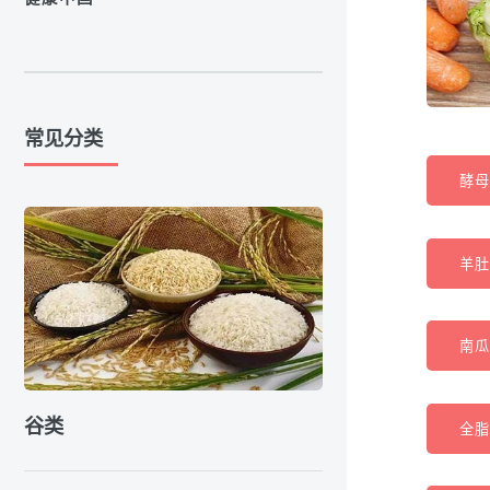
常见分类
酵母(
羊肚
南瓜
谷类
全脂