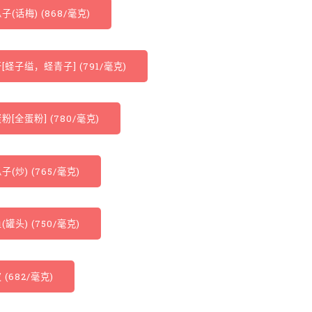
子(话梅) (868/毫克)
[蛏子缢，蛏青子] (791/毫克)
粉[全蛋粉] (780/毫克)
子(炒) (765/毫克)
(罐头) (750/毫克)
 (682/毫克)