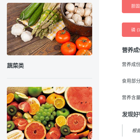
胆固
磷 (
营养成
营养成份
蔬菜类
食用部分
营养含量
发现好
根