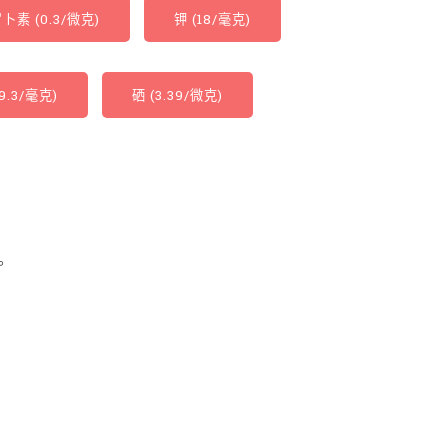
卜素 (0.3/微克)
钾 (18/毫克)
9.3/毫克)
硒 (3.39/微克)
。