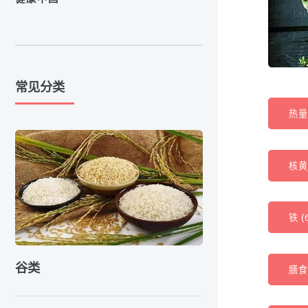
常见分类
热量 
核黄素
铁 (
谷类
膳食纤