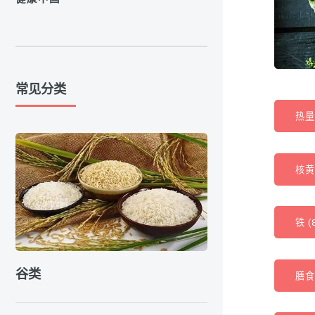
常见分类
热量 
核黄素
铁 (
谷类
膳食纤