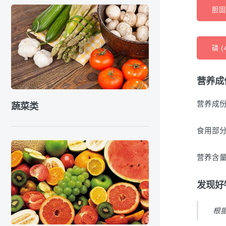
胆固
磷 (
营养成
营养成份
蔬菜类
食用部分
营养含量
发现好
根