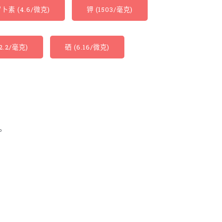
卜素 (4.6/微克)
钾 (1503/毫克)
2.2/毫克)
硒 (6.16/微克)
。